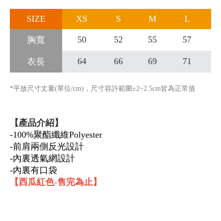
SIZE
XS
S
M
L
50
52
55
57
胸寬
64
66
69
71
衣長
*平放尺寸丈量(單位/cm)，尺寸容許範圍±2~2.5cm皆為正常值
【產品介紹】
-100%聚酯纖維Polyester
-前肩兩側反光設計
-內裏透氣網設計
-內裏有口袋
【西瓜紅色-售完為止】