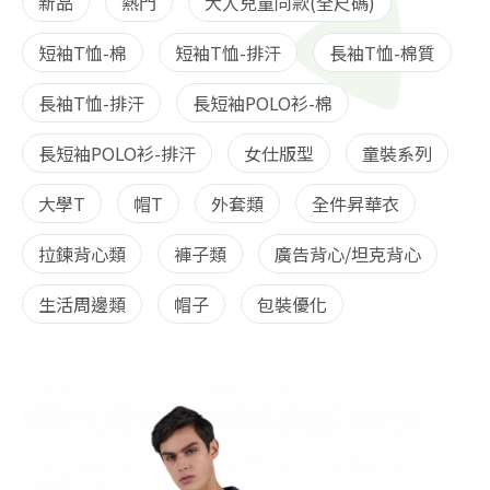
新品
熱門
大人兒童同款(全尺碼)
短袖T恤-棉
短袖T恤-排汗
長袖T恤-棉質
長袖T恤-排汗
長短袖POLO衫-棉
長短袖POLO衫-排汗
女仕版型
童裝系列
大學T
帽T
外套類
全件昇華衣
拉鍊背心類
褲子類
廣告背心/坦克背心
生活周邊類
帽子
包裝優化