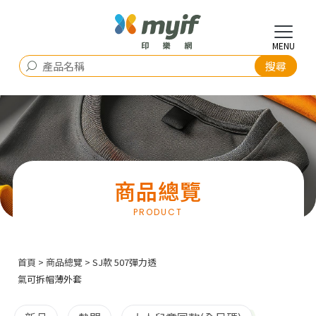
商品總覽
首頁
>
商品總覽
> SJ款 507彈力透
氣可拆帽薄外套