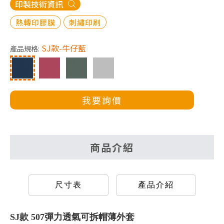
印製技術資訊
熱轉印膠膜
刺繡印刷
SJ款-牛仔藍
產品規格:
我要詢價
商品介紹
尺寸表
產品介紹
SJ款 507彈力透氣可拆帽薄外套