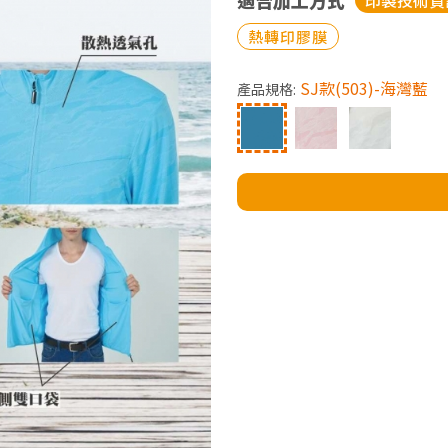
適合加工方式
印製技術資
熱轉印膠膜
SJ款(503)-海灣藍
產品規格: