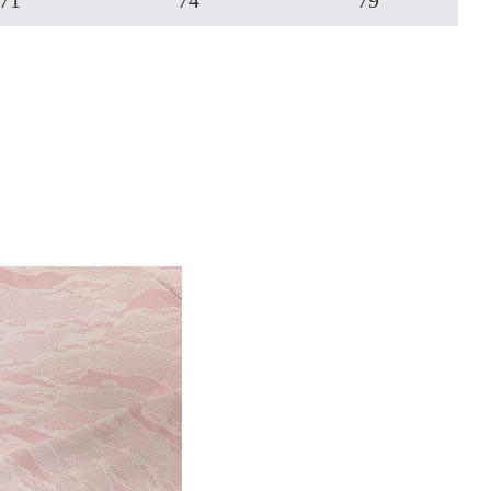
71
74
79