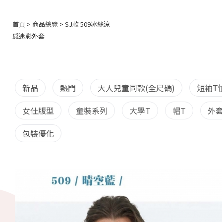
首頁
>
商品總覽
> SJ款 509冰絲涼
感迷彩外套
新品
熱門
大人兒童同款(全尺碼)
短袖T
女仕版型
童裝系列
大學T
帽T
外
包裝優化