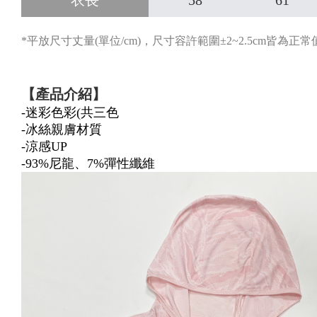
衣長
58
61
*平放尺寸丈量(單位/cm)，尺寸容許範圍±2~2.5cm皆為正常
【產品介紹】
-迷彩色彩(共三色
-冰絲親膚材質
-涼感UP
-93%尼龍、7%彈性纖維