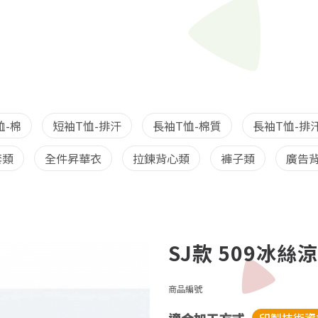
恤-棉
短袖T恤-排汗
長袖T恤-棉質
長袖T恤-排
套類
全件昇華衣
拉鍊背心類
褲子類
廣告背
SJ款 509冰
商品編號