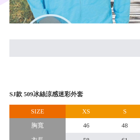
SJ款 509冰絲涼感迷彩外套
SIZE
XS
S
胸寬
46
48