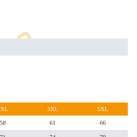
2XL
3XL
5XL
58
61
66