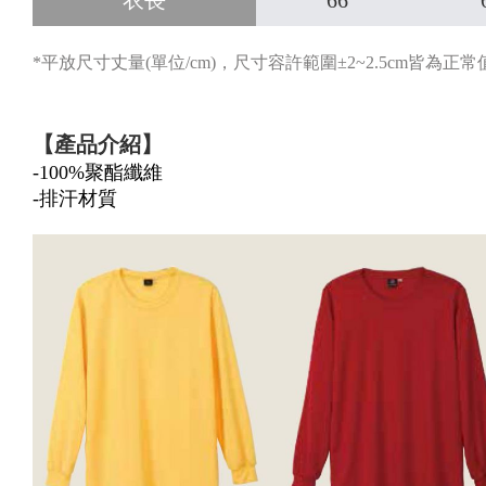
衣長
66
*平放尺寸丈量(單位/cm)，尺寸容許範圍±2~2.5cm皆為正常
【產品介紹】
-
100%聚酯纖維
-排汗材質