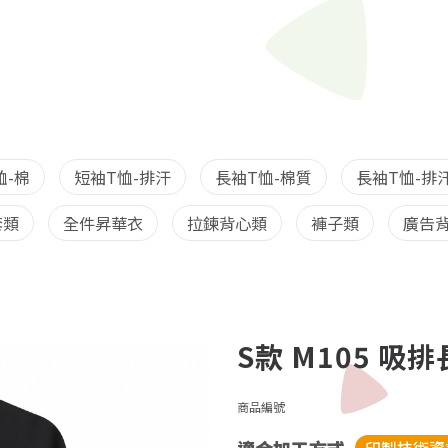
恤-棉
短袖T恤-排汗
長袖T恤-棉質
長袖T恤-排
套類
全件昇華衣
拉鍊背心類
褲子類
廣告背
S款 M105 吸
商品編號