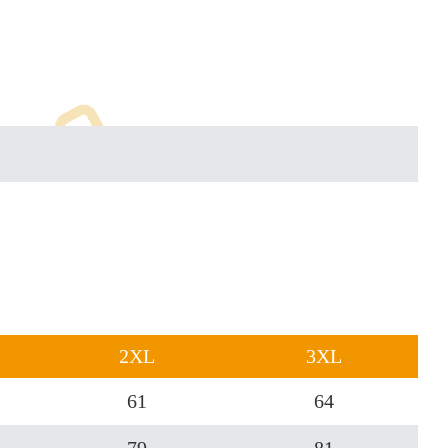
2XL
3XL
61
64