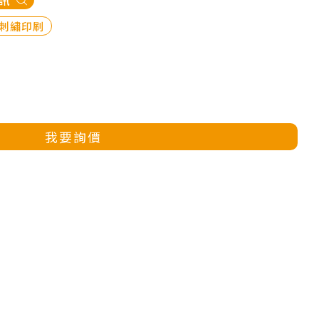
訊
刺繡印刷
我要詢價