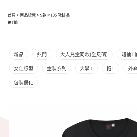
首頁
>
商品總覽
> S款 M105 吸排長
袖T恤
新品
熱門
大人兒童同款(全尺碼)
短袖T
女仕版型
童裝系列
大學T
帽T
外
包裝優化