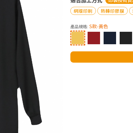
適合加工方式
印製技術資
網版印刷
熱轉印膠膜
S款-黃色
產品規格: