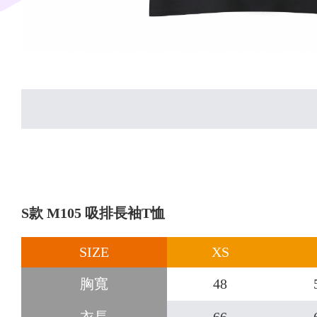
S款 M105 吸排長袖T恤
SIZE
XS
胸寬
48