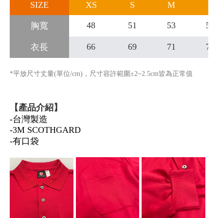
SIZE
XS
S
M
L
48
51
53
56
胸寬
66
69
71
74
衣長
*平放尺寸丈量(單位/cm)，尺寸容許範圍±2~2.5cm皆為正常值
【產品介紹】
-台灣製造
-3M SCOTHGARD
-有口袋