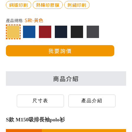
網版印刷
熱轉印膠膜
刺繡印刷
S款-黃色
產品規格:
我要詢價
商品介紹
尺寸表
產品介紹
S款 M150吸排長袖polo衫