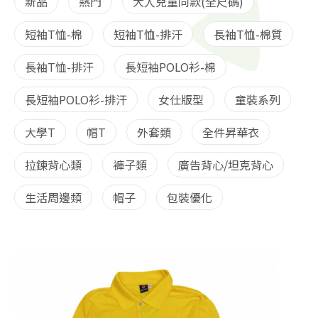
新品
熱門
大人兒童同款(全尺碼)
短袖T恤-棉
短袖T恤-排汗
長袖T恤-棉質
長袖T恤-排汗
長短袖POLO衫-棉
長短袖POLO衫-排汗
女仕版型
童裝系列
大學T
帽T
外套類
全件昇華衣
拉鍊背心類
褲子類
廣告背心/坦克背心
生活周邊類
帽子
包裝優化