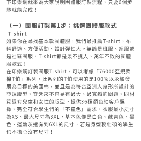
下印樂網就來為大家說明團體服訂製流程，只要6個步
驟就能完成！
（一）團服訂製第1步：挑選團體服款式
T-shirt
如果你在尋找基本款團體服，我們最推薦T-shirt，布
料舒適、方便活動、設計彈性大。無論是班服、系服或
是社區團服，T-shirt都是最不挑人、萬年不敗的團體
服款式！
在印樂網訂製團服T-shirt，可以考慮「76000亞規柔
棉T恤」系列，此系列的T恤使用的是100％以永續發
展為目標的美國棉，並且是為符合亞洲人身形所設計的
亞規版型，穿起來不容易有過大、過寬鬆的問題，同材
質還有兒童和女性的版型。提供36種顏色給客戶選
擇，完全符合學生們的「不撞色」需求，衣服最小尺寸
為XS、最大尺寸為3XL，基本色像是白色、藏青色、黑
色、運動灰還有到6XL的尺寸，若是身型較壯碩的學生
也不擔心沒有尺寸！