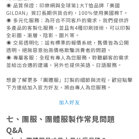
◉ 品質保證：印樂網與全球第1大T恤品牌「美國
GILDAN」簽訂長期供貨合約，100％使用美國棉T。
◉ 多元化服務：為符合不同客戶的需求，我們提供許
多產品的客製化服務，並且有4種印刷技術，可以印製
全彩圖、漸層、陰影、圖片等。
◉ 交易透明化：設有標準的報價系統，售價皆為公開
透明，絕無惡意抬高價格欺騙消費者的問題。
◉ 專屬客服：全程有專人為您服務，聆聽顧客的需求
並給出合適的建議，另外也提供英語、日語服務。
想要了解更多「團體服」訂製的細節與流程，歡迎點擊
下方連結加入官方好友，將由專人為您服務。
加入好友
七、團服、團體服製作常見問題
Q&A