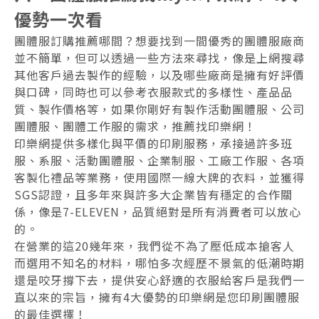
優勢一次看
團體服訂購推薦哪間？想要找到一間優秀的團體服廠商
並不簡單，但可以透過一些方法來尋找，像是上網搜尋
其他客戶過去製作的經驗，以及哪些廠商是擁有好評價
與口碑，同時也可以參考衣服款式的多樣性、產品品
質、製作價格等，如果你剛好有製作活動團體服、公司
團體服、團體工作服的需求，推薦找印樂網！
印樂網提供多樣化與平價的印刷服務，承接過許多班
服、系服、活動團體服、企業制服、工廠工作服、各項
客製化禮品等業務，使用國際一線大牌的衣料，並獲得
SGS認證，且多年來與許多大企業皆有穩定的合作關
係，像是7-ELEVEN，品質絕對是所有消費者可以放心
的。
在營業的這20幾年來，我們從不為了壓低成本搶客人
而選用不知名的材料，哪怕多次經歷不景氣的低潮時期
還是咬牙撐下去，提供安心舒適的衣服給客戶是我們一
直以來的宗旨，擁有4大優勢的印樂網是您印刷團體服
的最佳選擇！