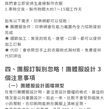
我們會立即安排生產線製作衣服
3.準時交貨，製作時間大約7～15個工作天
如有以下需求，印樂網都可以協助：
◉ 團體服急件：印樂網會在能力範圍內全力協助提前
完成
◉ 細節加工：常見的姓名、連號、口袋，都可以提供
加工訂製
◉ 代印：會依照您手上的衣服款式與材質，免費提供
代印評估
四、團服訂製別忽略！團體服設計 3
個注意事項
（一）團體服設計圖檔類型
在進行團體服設計時，要注意設計圖檔的格式，最佳的
情況是以向量圖設計，如此一來，比較不會受到縮放大
小的限制，在印刷時能夠在團服上清晰呈現。