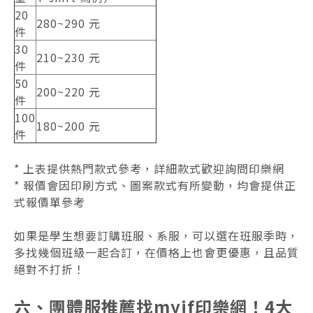
20
280~290 元
件
30
210~230 元
件
50
200~220 元
件
100
180~200 元
件
* 上表提供熱門款式參考，詳細款式歡迎詢問印樂網
* 報價會因印刷方式、圖案款式有所變動，均會提供正
式報價單參考
如果是學生想要訂購班服、系服，可以選在班服季時，
多找幾個班級一起合訂，在價格上也會更優惠，且品質
絕對不打折！
六、團體服推薦找myif印樂網！4大