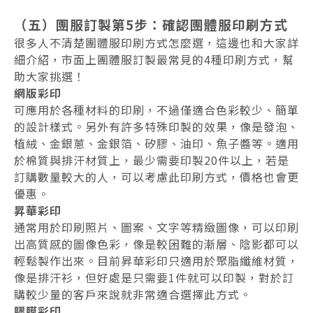
（五）團服訂製第5步：確認團體服印刷方式
很多人不清楚團體服印刷方式怎麼選，這邊也和大家詳
細介紹，市面上團體服訂製最常見的4種印刷方式，幫
助大家挑選！
網版彩印
可應用於各種材料的印刷，不過僅適合色彩較少、簡單
的設計樣式。另外有許多特殊印製的效果，像是發泡、
植絨、金銀蔥、金銀箔、矽膠、油印、魚子醬等。適用
於棉質與排汗材質上，最少需要印製20件以上，若是
訂購數量較大的人，可以考慮此印刷方式，價格也會更
優惠。
昇華彩印
通常用於印刷照片、圖案、文字等精緻圖像，可以印刷
出高質感的圖像色彩，像是較困難的漸層、陰影都可以
輕鬆製作出來。目前昇華彩印只適用於聚脂纖維材質，
像是排汗衫，但好處是只需要1件就可以印製，對於訂
購較少量的客戶來說就非常適合選擇此方式。
膠膜彩印