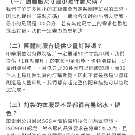
（一）團體服尺寸最小是什麼尺碼？
我們了解許多國小的班級都會有定製團體班服的需求，
因此也提供「童裝尺碼」，適合各年齡的小朋友穿著，
最小的尺碼是100公分。若有其他尺寸上的需求也歡迎
提出討論，我們一定盡力為您解決。
（二）團體制服有提供少量訂製嗎？
印樂網並沒有限制客戶一定要滿50件才能印刷，我們
提供「1件就能印」的數位印刷服務，也特別提供「少
量網版服務」，最低只要20件就可以開版印刷，而30
件以上是比較划算的訂購數量。因此不管是您是少量印
刷還是大量印刷，我們都有超完整的配套措施可以協助
您完成。
（三）訂製的衣服是不是都很容易縮水、褪
色？
印樂網公司通過SGS台灣檢驗科技公司品質認證、
ISO9001認證，對衣服的品質要求在縮率5％以內，且