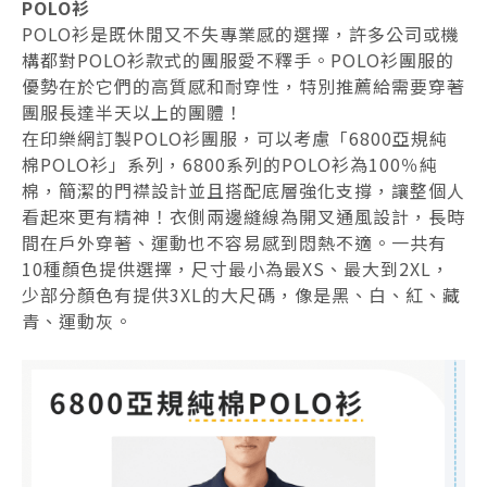
POLO衫
POLO衫是既休閒又不失專業感的選擇，許多公司或機
構都對POLO衫款式的團服愛不釋手。POLO衫團服的
優勢在於它們的高質感和耐穿性，特別推薦給需要穿著
團服長達半天以上的團體！
在印樂網訂製POLO衫團服，可以考慮「6800亞規純
棉POLO衫」系列，6800系列的POLO衫為100％純
棉，簡潔的門襟設計並且搭配底層強化支撐，讓整個人
看起來更有精神！衣側兩邊縫線為開叉通風設計，長時
間在戶外穿著、運動也不容易感到悶熱不適。一共有
10種顏色提供選擇，尺寸最小為最XS、最大到2XL，
少部分顏色有提供3XL的大尺碼，像是黑、白、紅、藏
青、運動灰。