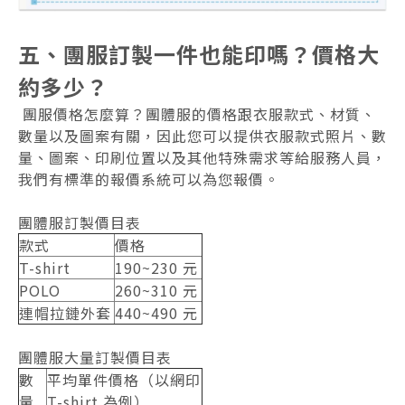
五、團服訂製一件也能印嗎？價格大
約多少？
團服價格怎麼算？團體服的價格跟衣服款式、材質、
數量以及圖案有關，因此您可以提供衣服款式照片、數
量、圖案、印刷位置以及其他特殊需求等給服務人員，
我們有標準的報價系統可以為您報價。
團體服訂製價目表
款式
價格
T-shirt
190~230 元
POLO
260~310 元
連帽拉鏈外套
440~490 元
團體服大量訂製價目表
數
平均單件價格（以網印
量
T-shirt 為例）