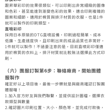
跟昇華彩印的效果很類似，可以印刷出非常細緻的圖像
和色彩，甚至能達到漸變色彩的效果，適合印刷複雜的
圖案和細節，適用於棉質與排汗材質的衣服，也是1件
就可以製作的印刷類型。
直噴彩印
採用日本原裝的DTG直噴設備，印刷過程簡單、成本
低廉、生產速度快，且印刷出來的成品品質也非常好，
1件就可以製作！不過要注意的是，目前直噴彩印僅適
用於棉質的衣料上，排汗材質就比較無法選擇此方式印
刷。
（六）團服訂製第6步：聯絡廠商，開始團體
服製作
確定好以上項目後，最後一步驟就是與廠商確認訂製團
體服囉！
1.加入官方好友與我們聯繫，並提供設計圖檔，選擇衣
款類型與數量
2.確認圖片印刷位置、大小、顏色等，並完成付款後，