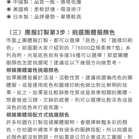
◉ 中國製：品質一般，價格低廉
◉ 美國棉：柔軟舒適，吸濕排汗
◉ 日本製：品牌優勢，單價較高
（三）團服訂製第3步：挑選團體服顏色
市面上團體服訂製，都可以選擇「底色」和「圖樣印刷
色」，前面跟大家介紹到的「76000亞規柔棉T恤」系
列為例，光是底色就有多達36種可以選擇！那麼團體
服顏色怎麼挑選呢？建議從以下幾個方向做思考。
根據團體屬性挑選顏色
如果團體是屬於活潑、活動性質，建議挑選偏亮色的團
體服，或是運用底色和圖樣印刷色做出對比鮮明的效
果。反之，如果是比較靜態性質或是商業相關的團體，
想要營造沉穩、文靜的感覺，則可以選擇比較淡色或是
深色的底色來打造氛圍。
根據團體搭配方式挑選顏色
許多校園在訂製班級團體服時，會選擇鮮豔多彩的顏
色。在校園中通常不會有過多的服飾搭配，所以挑選各
式顏色都沒有問題。但如果是公司企業或志工團服，則