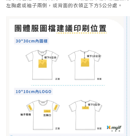
左胸處或袖子兩側，或背面的衣領正下方5公分處。