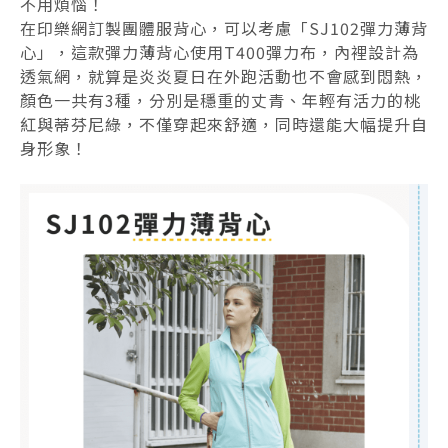
不用煩惱！
在印樂網訂製團體服背心，可以考慮「SJ102彈力薄背
心」，這款彈力薄背心使用T400彈力布，內裡設計為
透氣網，就算是炎炎夏日在外跑活動也不會感到悶熱，
顏色一共有3種，分別是穩重的丈青、年輕有活力的桃
紅與蒂芬尼綠，不僅穿起來舒適，同時還能大幅提升自
身形象！